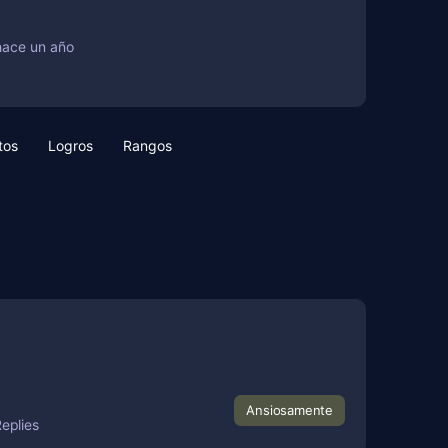
hace un año
tos
Logros
Rangos
Ansiosamente
eplies