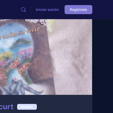
Iniciar sesión
Regístrate
curt
Member