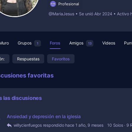
Profesional
@MariaJesus
•
Se unió Abr 2024
•
Activo 
Muro
Grupos
Foros
Amigos
Videos
Pun
1
13
ón:
Respuestas
Favoritos
scusiones favoritas
 las discusiones
Ansiedad y depresión en la iglesia
willycienfuegos
respondido
hace 1 año, 9 meses
10 Soios
·
9 R