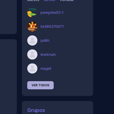
NUEVOS
ACTIVO
POPULAR
peregrina93-1
bk666370971
judith
lewisnum
magali
VER TODOS
Grupos