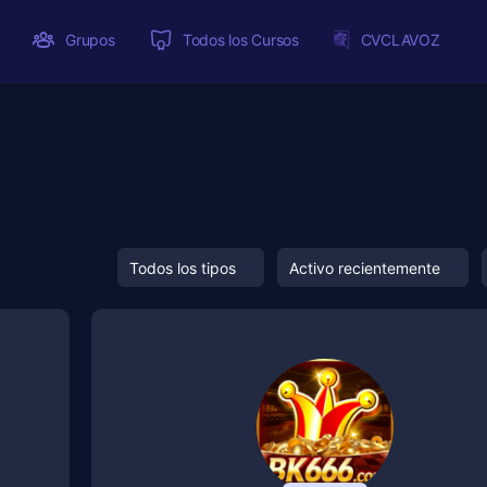
Grupos
Todos los Cursos
CVCLAVOZ
Ordenado
Ordenado
por:
por: