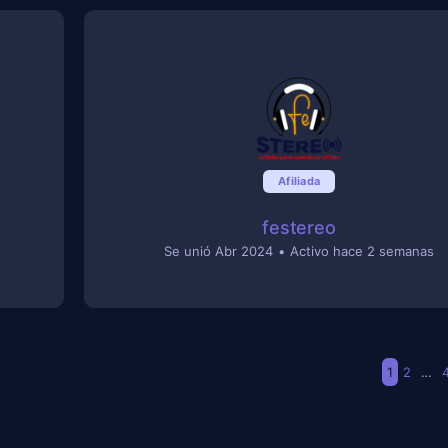
Afiliada
festereo
Se unió Abr 2024
•
Activo hace 2 semanas
1
2
…