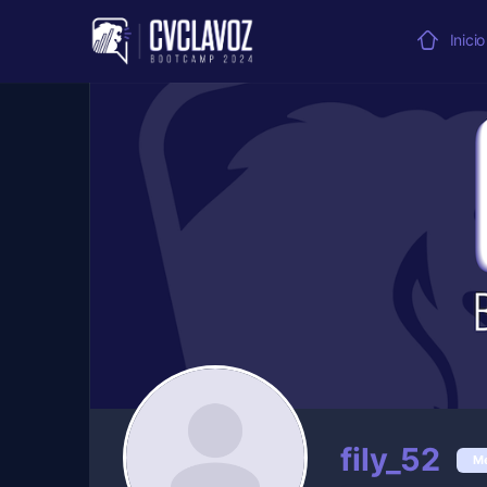
Inicio
fily_52
M