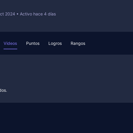
Oct 2024
•
Activo hace 4 días
Videos
Puntos
Logros
Rangos
dos.