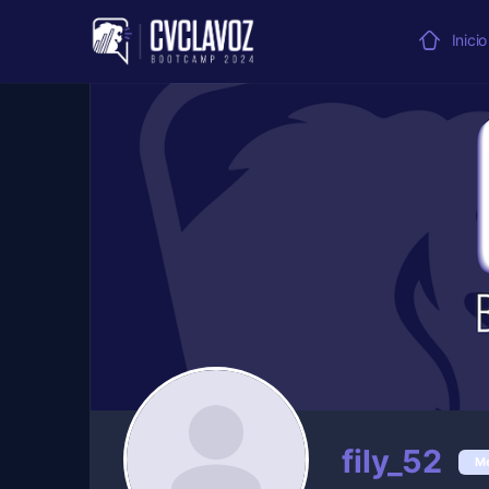
Inicio
fily_52
M