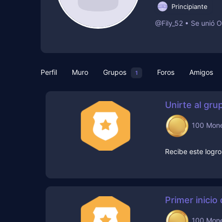
Principiante
@Fily_52
•
Se unió 
Perfil
Muro
Grupos
Foros
Amigos
1
Unirte al g
100 Mon
Recibe este logr
Primer inicio
100 Mon