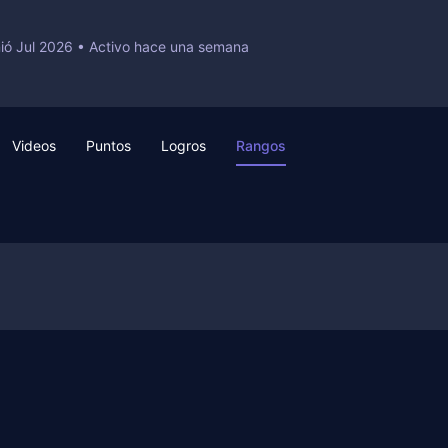
ió Jul 2026
•
Activo hace una semana
Videos
Puntos
Logros
Rangos