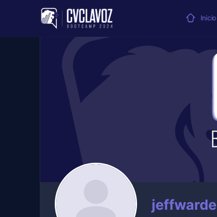
Inicio
jeffward