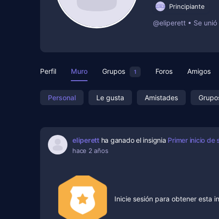
Principiante
@eliperett
•
Se unió
Perfil
Muro
Grupos
Foros
Amigos
1
Personal
Le gusta
Amistades
Grupo
eliperett
ha ganado el insignia
Primer inicio de 
hace 2 años
Inicie sesión para obtener esta i