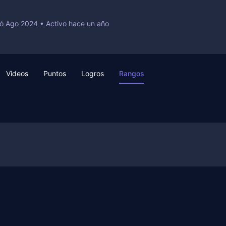
ió Ago 2024
•
Activo hace un año
Videos
Puntos
Logros
Rangos