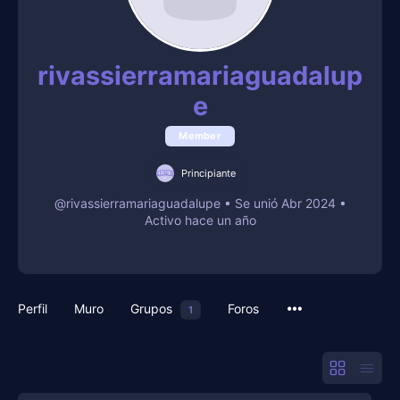
rivassierramariaguadalup
e
Member
Principiante
@rivassierramariaguadalupe
•
Se unió Abr 2024
•
Activo hace un año
Perfil
Muro
Grupos
Foros
1