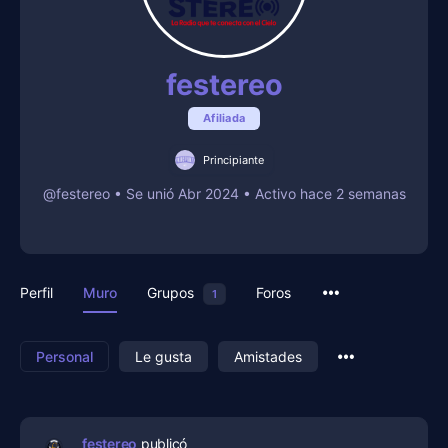
festereo
Afiliada
Principiante
@festereo
•
Se unió Abr 2024
•
Activo hace 2 semanas
Perfil
Muro
Grupos
Foros
1
Personal
Le gusta
Amistades
festereo
publicó