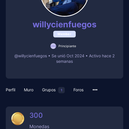
willycienfuegos
Member
Principiante
@willycienfuegos
•
Se unió Oct 2024
•
Activo hace 2
semanas
Perfil
Muro
Grupos
Foros
1
300
Monedas