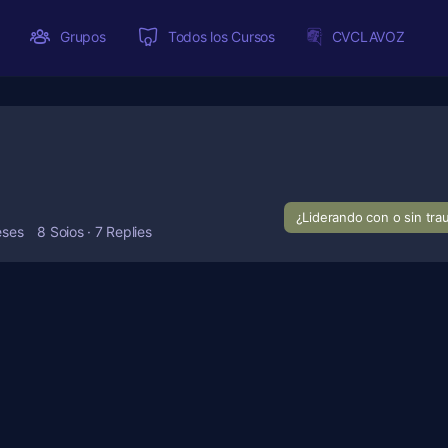
Grupos
Todos los Cursos
CVCLAVOZ
¿Liderando con o sin tr
eses
8 Soios
·
7 Replies