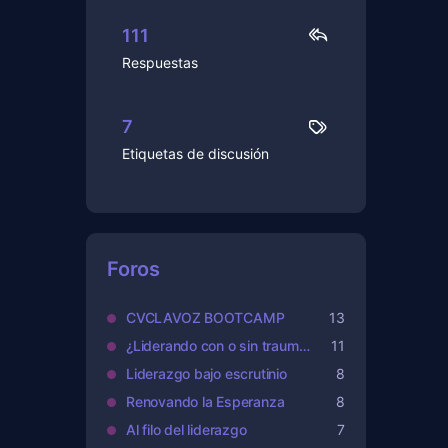
111
Respuestas
7
Etiquetas de discusión
Foros
CVCLAVOZ BOOTCAMP
13
¿Liderando con o sin traumas?
11
Liderazgo bajo escrutinio
8
Renovando la Esperanza
8
Al filo del liderazgo
7