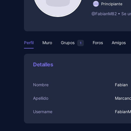
Principiante
@FabianM82
•
Se u
Perfil
Muro
Grupos
Foros
Amigos
1
Detalles
Nombre
Fabian
Apellido
Marcan
Username
Fabian