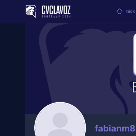
Inicio
fabianm8