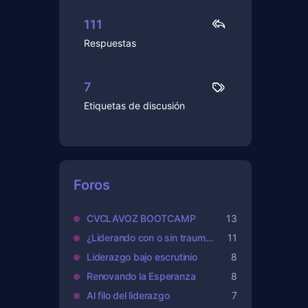
111
Respuestas
7
Etiquetas de discusión
Foros
CVCLAVOZ BOOTCAMP
13
¿Liderando con o sin traumas?
11
Liderazgo bajo escrutinio
8
Renovando la Esperanza
8
Al filo del liderazgo
7