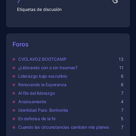
7
Etiquetas de discusión
Foros
CVCLAVOZ BOOTCAMP
13
¿Liderando con o sin traumas?
11
Liderazgo bajo escrutinio
8
Renovando la Esperanza
8
Al filo del liderazgo
7
Ansiosamente
4
Identidad Pura: Bonhomía
7
En defensa de la fe
5
Cuando las circunstancias cambian mis planes
7