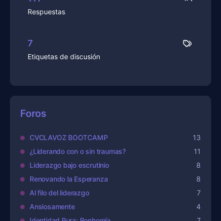
Respuestas
7
Etiquetas de discusión
Foros
CVCLAVOZ BOOTCAMP
13
¿Liderando con o sin traumas?
11
Liderazgo bajo escrutinio
8
Renovando la Esperanza
8
Al filo del liderazgo
7
Ansiosamente
4
Identidad Pura: Bonhomía
7